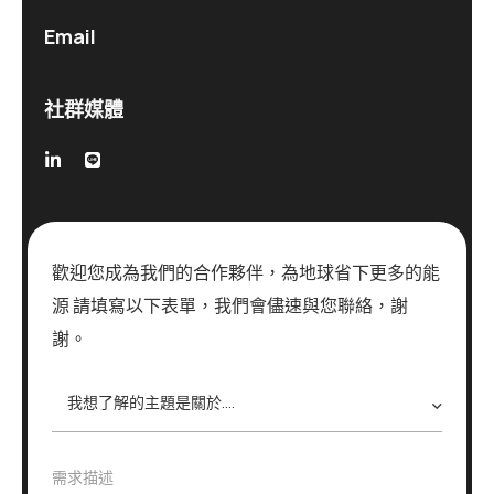
Email
社群媒體
歡迎您成為我們的合作夥伴，為地球省下更多的能
源 請填寫以下表單，我們會儘速與您聯絡，謝
謝。
我
想
了
解
需
需求描述
的