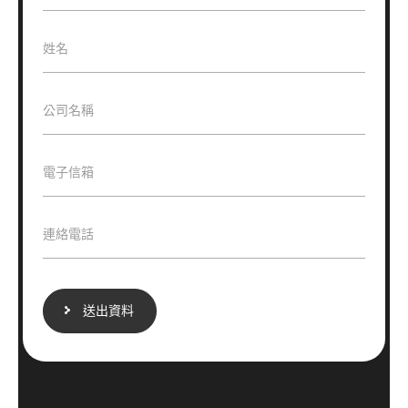
求
主
描
題
述
是
姓
姓名
關
名
於
*
*
公
公司名稱
司
名
稱
電
電子信箱
*
子
信
箱
連
連絡電話
*
絡
電
話
*
送出資料