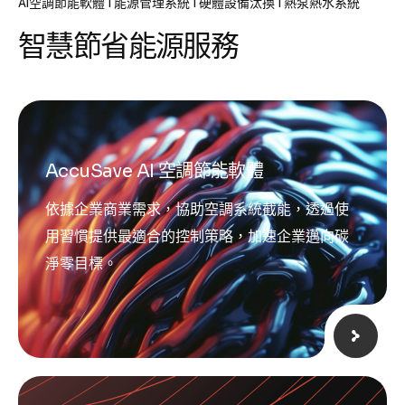
AI空調節能軟體 | 能源管理系統 | 硬體設備汰換 | 熱泵熱水系統
智
慧
節
省
能
源
服
務
AccuSave AI 空調節能軟體
依據企業商業需求，協助空調系統截能，透過使
用習慣提供最適合的控制策略，加速企業邁向碳
淨零目標。