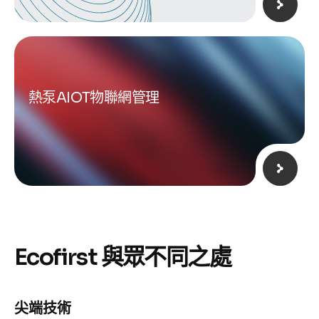
熱泵AIOT物聯網管理
E
c
o
f
i
r
s
t
與
眾
不
同
之
處
尖端技術